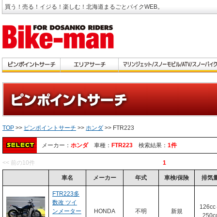
買う！売る！イジる！楽しむ！北海道まるごとバイクWEB。
TOP
>>
ピンポイントサーチ
>>
ホンダ
>> FTR223
メーカー：
ホンダ
車種：
FTR223
検索結果：
1件
<< 前の10件
1
車名
メーカー
年式
車検/保険
排気
FTR223多
数改 ツイ
126c
ンメーター
HONDA
不明
新規
250c