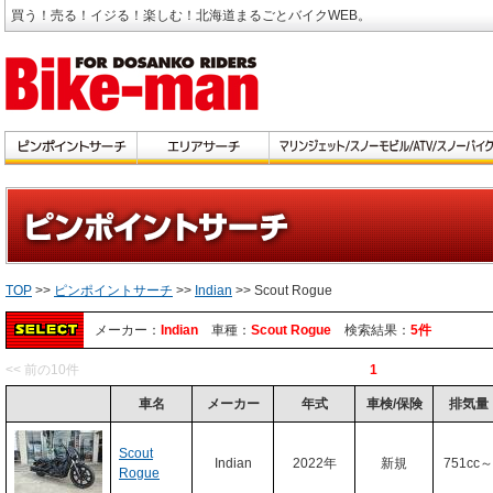
買う！売る！イジる！楽しむ！北海道まるごとバイクWEB。
TOP
>>
ピンポイントサーチ
>>
Indian
>> Scout Rogue
メーカー：
Indian
車種：
Scout Rogue
検索結果：
5件
<< 前の10件
1
車名
メーカー
年式
車検/保険
排気量
Scout
Indian
2022年
新規
751cc～
Rogue