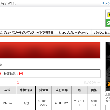
バイクWEB。
リン
50
0
検索結果：
1件
1
次の10件 >>
年式
車検/保険
排気量
走行距離
色
価格
北
フ
401cc～
ホワイト
sold
カ
1973年
新規
45,000km
750cc
II
out