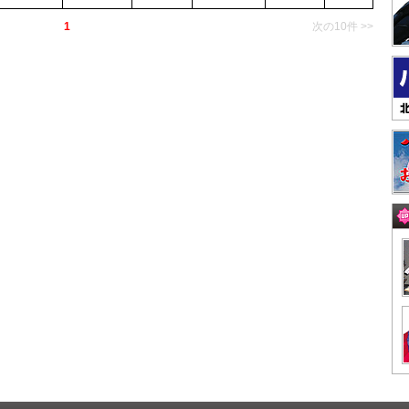
1
次の10件 >>