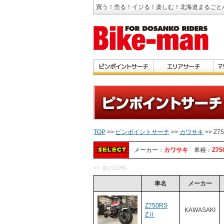
買う！売る！イジる！楽しむ！北海道まるごと
TOP
>>
ピンポイントサーチ
>>
カワサキ
>> Z7
メーカー：
カワサキ
車種：
Z75
<< 前の10件
車名
メーカー
Z750RS
KAWASAKI
ZⅡ