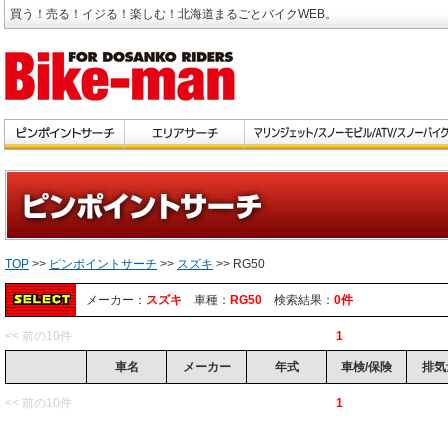
買う！売る！イジる！楽しむ！北海道まるごとバイクWEB。
TOP
>>
ピンポイントサーチ
>>
スズキ
>> RG50
メーカー：
スズキ
車種：
RG50
検索結果：
0件
<< 前の10件
1
車名
メーカー
年式
車検/保険
排気
<< 前の10件
1