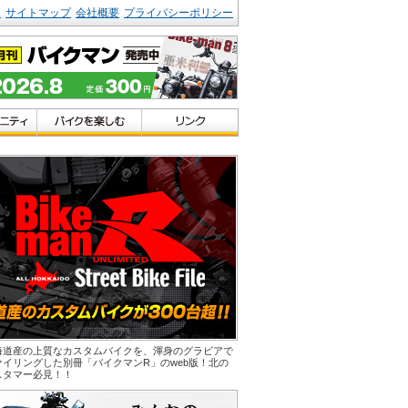
ク
サイトマップ
会社概要
プライバシーポリシー
海道産の上質なカスタムバイクを、渾身のグラビアで
ァイリングした別冊「バイクマンR」のweb版！北の
スタマー必見！！