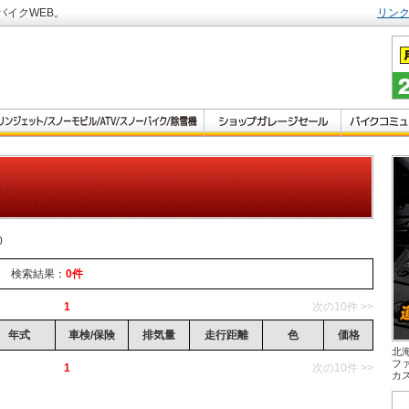
バイクWEB。
リン
0
検索結果：
0件
1
次の10件 >>
年式
車検/保険
排気量
走行距離
色
価格
北
フ
1
次の10件 >>
カ