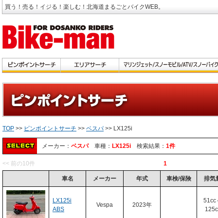
買う！売る！イジる！楽しむ！北海道まるごとバイクWEB。
TOP
>>
ピンポイントサーチ
>>
ベスパ
>> LX125i
メーカー：
ベスパ
車種：
LX125i
検索結果：
1件
<< 前の10件
1
車名
メーカー
年式
車検/保険
排気
LX125i
51c
Vespa
2023年
ABS
125c