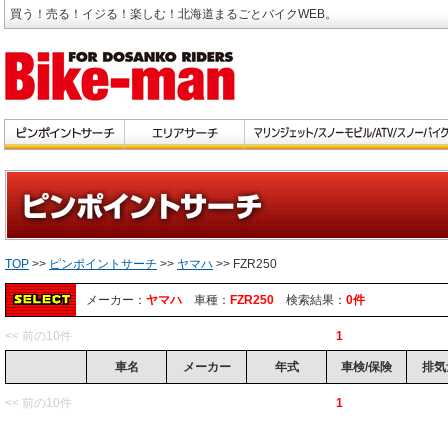
買う！売る！イジる！楽しむ！北海道まるごとバイクWEB。
TOP
>>
ピンポイントサーチ
>>
ヤマハ
>> FZR250
メーカー：
ヤマハ
車種：
FZR250
検索結果：
0件
<< 前の10件
1
車名
メーカー
年式
車検/保険
排気
<< 前の10件
1