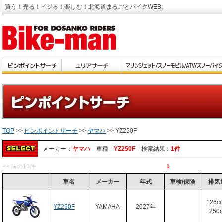
買う！売る！イジる！楽しむ！北海道まるごとバイクWEB。
TOP
>>
ピンポイントサーチ
>>
ヤマハ
>> YZ250F
メーカー：
ヤマハ
車種：
YZ250F
検索結果：
1件
<< 前の10件
1
車名
メーカー
年式
車検/保険
排気
126c
YZ250F
YAMAHA
2027年
250c