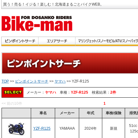
買う！売る！イジる！楽しむ！北海道まるごとバイクWEB。
TOP
>>
ピンポイントサーチ
>>
ヤマハ
>> YZF-R125
メーカー：
ヤマハ
車種：
YZF-R125
検索結果：
2件
<< 前の10件
1
車名
メーカー
年式
車検/保険
排気
51c
YZF-R125
YAMAHA
2024年
新規
125c