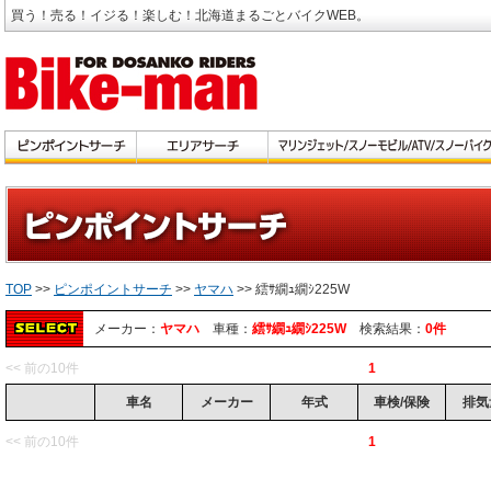
買う！売る！イジる！楽しむ！北海道まるごとバイクWEB。
TOP
>>
ピンポイントサーチ
>>
ヤマハ
>> 繧ｻ繝ｭ繝ｼ225W
メーカー：
ヤマハ
車種：
繧ｻ繝ｭ繝ｼ225W
検索結果：
0件
<< 前の10件
1
車名
メーカー
年式
車検/保険
排気
<< 前の10件
1