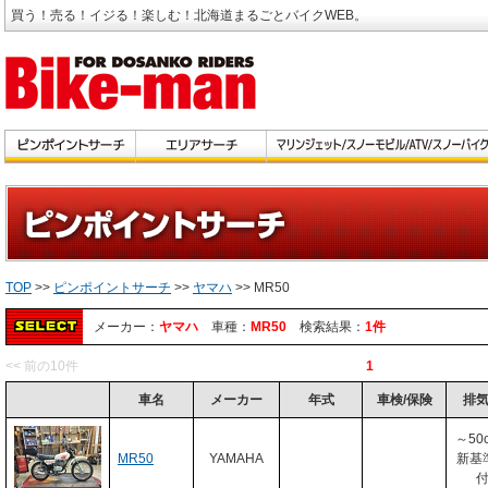
買う！売る！イジる！楽しむ！北海道まるごとバイクWEB。
TOP
>>
ピンポイントサーチ
>>
ヤマハ
>> MR50
メーカー：
ヤマハ
車種：
MR50
検索結果：
1件
<< 前の10件
1
車名
メーカー
年式
車検/保険
排
～50
MR50
YAMAHA
新基