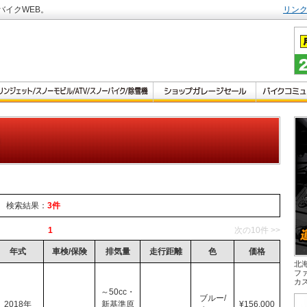
バイクWEB。
リン
検索結果：
3件
1
次の10件 >>
年式
車検/保険
排気量
走行距離
色
価格
北
フ
カ
～50cc・
ブルー/
2018年
新基準原
¥156,000