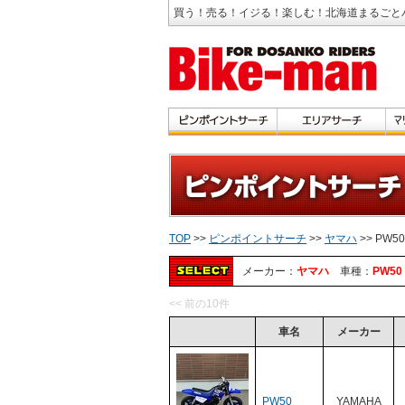
買う！売る！イジる！楽しむ！北海道まるごと
TOP
>>
ピンポイントサーチ
>>
ヤマハ
>> PW50
メーカー：
ヤマハ
車種：
PW50
<< 前の10件
車名
メーカー
PW50
YAMAHA