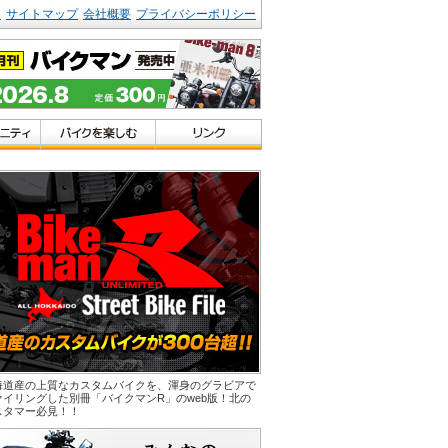
ク
サイトマップ
会社概要
プライバシーポリシー
海道産の上質なカスタムバイクを、渾身のグラビアで
ァイリングした別冊「バイクマンR」のweb版！北の
スタマー必見！！