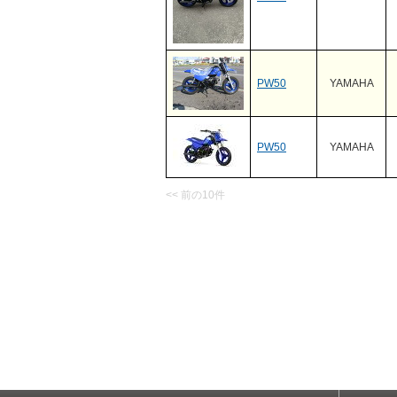
PW50
YAMAHA
PW50
YAMAHA
<< 前の10件