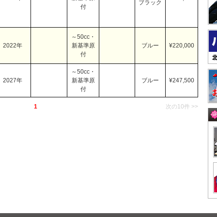
ブラック
付
～50cc・
2022年
新基準原
ブルー
¥220,000
付
～50cc・
2027年
新基準原
ブルー
¥247,500
付
1
次の10件 >>