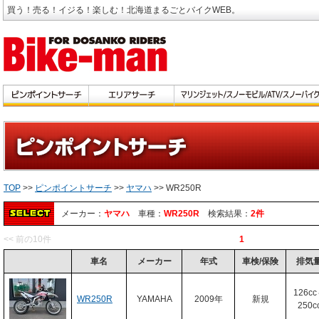
買う！売る！イジる！楽しむ！北海道まるごとバイクWEB。
TOP
>>
ピンポイントサーチ
>>
ヤマハ
>> WR250R
メーカー：
ヤマハ
車種：
WR250R
検索結果：
2件
<< 前の10件
1
車名
メーカー
年式
車検/保険
排気
126c
WR250R
YAMAHA
2009年
新規
250c