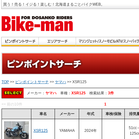
買う！売る！イジる！楽しむ！北海道まるごとバイクWEB。
TOP
>>
ピンポイントサーチ
>>
ヤマハ
>> XSR125
メーカー：
ヤマハ
車種：
XSR125
検索結果：
3件
<< 前の10件
1
車名
メーカー
年式
車検/保険
排気
51cc
XSR125
YAMAHA
2024年
125c