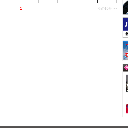
1
次の10件 >>