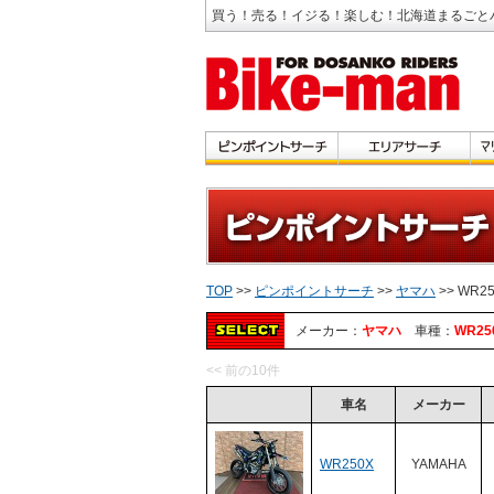
買う！売る！イジる！楽しむ！北海道まるごと
TOP
>>
ピンポイントサーチ
>>
ヤマハ
>> WR2
メーカー：
ヤマハ
車種：
WR25
<< 前の10件
車名
メーカー
WR250X
YAMAHA