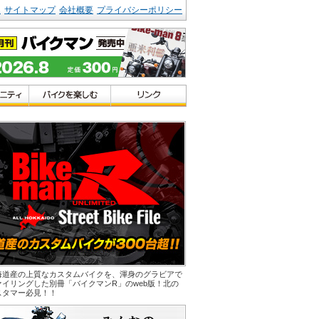
ク
サイトマップ
会社概要
プライバシーポリシー
海道産の上質なカスタムバイクを、渾身のグラビアで
ァイリングした別冊「バイクマンR」のweb版！北の
スタマー必見！！