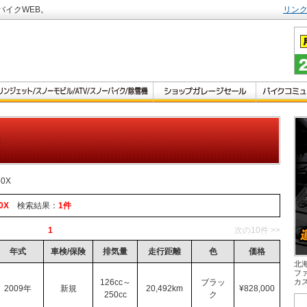
バイクWEB。
リン
50X
0X
検索結果：
1件
1
次の10件 >>
年式
車検/保険
排気量
走行距離
色
価格
北
フ
126cc～
ブラッ
カ
2009年
新規
20,492km
¥828,000
250cc
ク