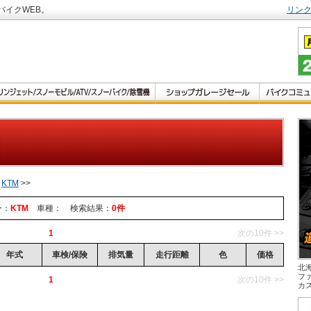
バイクWEB。
リン
>
KTM
>>
ー：
KTM
車種：
検索結果：
0件
1
次の10件 >>
年式
車検/保険
排気量
走行距離
色
価格
北
フ
1
次の10件 >>
カ