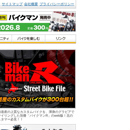
ク
サイトマップ
会社概要
プライバシーポリシー
海道産の上質なカスタムバイクを、渾身のグラビアで
ァイリングした別冊「バイクマンR」のweb版！北の
スタマー必見！！