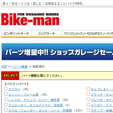
買う！売る！イジる！楽しむ！北海道まるごとバイクWEB。
TOP
>>
パーツ検索
>> 複数選択
パーツ種類を選んでください。
【
バイク / パーツ
】
マフラー
（45）
キャブレター・
エンジン・フレーム類
（18）
クラッチ・チェ
ハンドル・グリップ・レバー・操作系
（33）
ブレーキ・ホー
ラジエーター・オイルクーラー・冷却系
（4）
メーター・ライ
カウル・フェンダー・タンク・シート・外装類
（182）
ステップ・各種