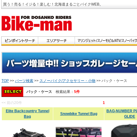
買う！売る！イジる！楽しむ！北海道まるごとバイクWEB。
TOP
>>
パーツ検索
>>
スノーバイク/アクセサリー・小物
>> バック・ケース
バック・ケース
検索結果：
5件
<< 前の20件
1
Elite Backcountry Tunnel
BAG-NUMBER PL
Snowbike Tunnel Bag
Bag
GLIDE