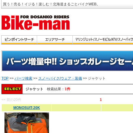
買う！売る！イジる！楽しむ！北海道まるごとバイクWEB。
TOP
>>
パーツ検索
>>
スノーバイク/ウェア・装備
>> ジャケット
ジャケット
検索結果：
1件
<< 前の20件
1
MONOSUIT-20K