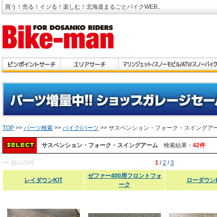
買う！売る！イジる！楽しむ！北海道まるごとバイクWEB。
TOP
>>
パーツ検索
>>
バイク/パーツ
>> サスペンション・フォーク・スイングア
サスペンション・フォーク・スイングアーム
検索結果：
42件
<< 前の20件
1
/
2
/
3
ゼファー400用フロントフォ
レイダウンKIT
ローダウンK
ーク