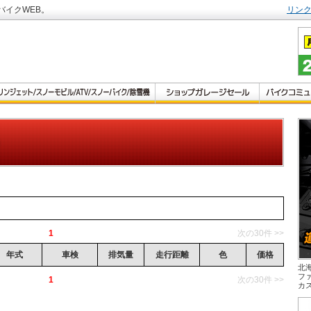
バイクWEB。
リン
1
次の30件 >>
年式
車検
排気量
走行距離
色
価格
北
フ
1
次の30件 >>
カ