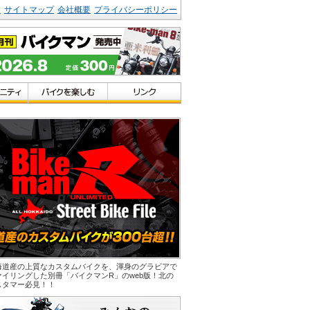
ク
サイトマップ
会社概要
プライバシーポリシー
海道産の上質なカスタムバイクを、渾身のグラビアで
ァイリングした別冊「バイクマンR」のweb版！北の
スタマー必見！！