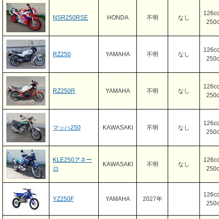
126c
NSR250RSE
HONDA
不明
なし
250
126c
RZ250
YAMAHA
不明
なし
250
126c
RZ250R
YAMAHA
不明
なし
250
126c
マッハ250
KAWASAKI
不明
なし
250
KLE250アネー
126c
KAWASAKI
不明
なし
ロ
250
126c
YZ250F
YAMAHA
2027年
250