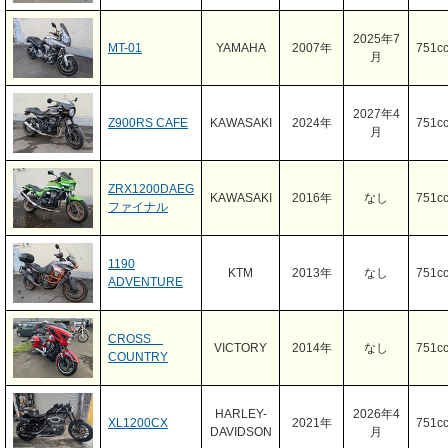
2025年7
MT-01
YAMAHA
2007年
751c
月
2027年4
Z900RS CAFE
KAWASAKI
2024年
751c
月
ZRX1200DAEG
KAWASAKI
2016年
なし
751c
ファイナル
1190
KTM
2013年
なし
751c
ADVENTURE
CROSS
VICTORY
2014年
なし
751c
COUNTRY
HARLEY-
2026年4
XL1200CX
2021年
751c
DAVIDSON
月