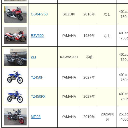
401c
GSX-R750
SUZUKI
2016年
なし
750
401c
RZV500
YAMAHA
1986年
なし
750
401c
W3
KAWASAKI
不明
750
401c
YZ450F
YAMAHA
2027年
750
401c
YZ450FX
YAMAHA
2027年
750
2026年8
251c
MT-03
YAMAHA
2019年
月
400