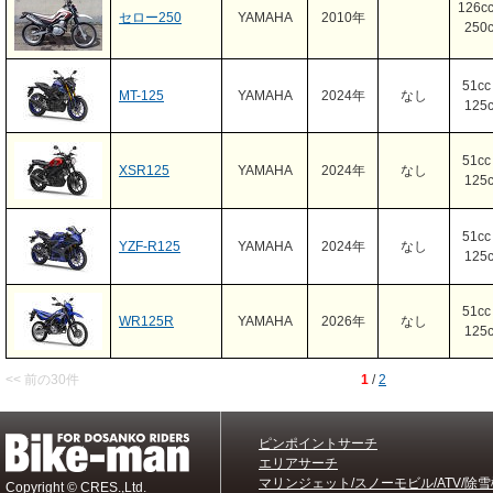
126c
セロー250
YAMAHA
2010年
250
51c
MT-125
YAMAHA
2024年
なし
125
51c
XSR125
YAMAHA
2024年
なし
125
51c
YZF-R125
YAMAHA
2024年
なし
125
51c
WR125R
YAMAHA
2026年
なし
125
<< 前の30件
1
/
2
ピンポイントサーチ
エリアサーチ
マリンジェット/スノーモビル/ATV/除雪
Copyright © CRES.,Ltd.