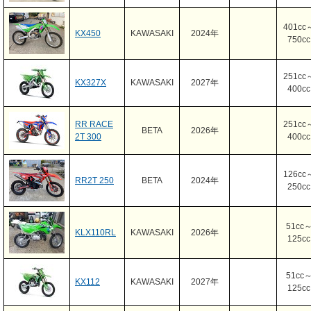
401cc
KX450
KAWASAKI
2024年
750cc
251cc
KX327X
KAWASAKI
2027年
400cc
RR RACE
251cc
BETA
2026年
2T 300
400cc
126cc
RR2T 250
BETA
2024年
250cc
51cc
KLX110RL
KAWASAKI
2026年
125cc
51cc
KX112
KAWASAKI
2027年
125cc