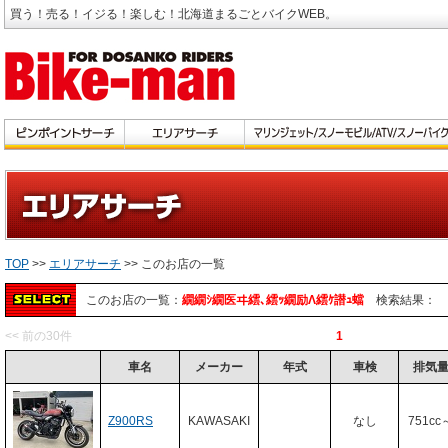
買う！売る！イジる！楽しむ！北海道まるごとバイクWEB。
TOP
>>
エリアサーチ
>> このお店の一覧
このお店の一覧：
繝繝ｼ繝医ヰ繧､繧ｯ繝励Λ繧ｹ譛ｭ蟷
検索結果：
<< 前の30件
1
車名
メーカー
年式
車検
排気
Z900RS
KAWASAKI
なし
751cc