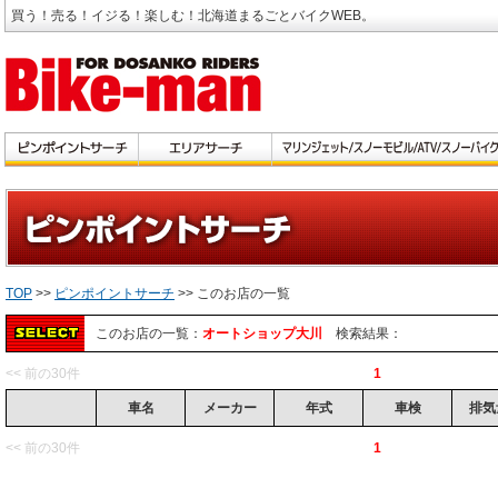
買う！売る！イジる！楽しむ！北海道まるごとバイクWEB。
TOP
>>
ピンポイントサーチ
>> このお店の一覧
このお店の一覧：
オートショップ大川
検索結果：
<< 前の30件
1
車名
メーカー
年式
車検
排気
<< 前の30件
1