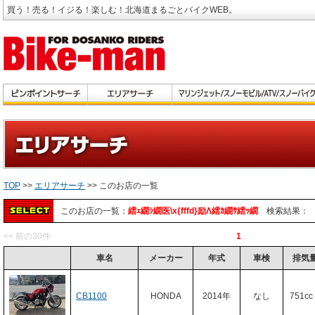
買う！売る！イジる！楽しむ！北海道まるごとバイクWEB。
TOP
>>
エリアサーチ
>> このお店の一覧
このお店の一覧：
繧ｪ繝ｼ繝医\x{fffd}励Λ繧ｶ繝ｻ繧ｯ繝
検索結果：
<< 前の30件
1
車名
メーカー
年式
車検
排気
CB1100
HONDA
2014年
なし
751c