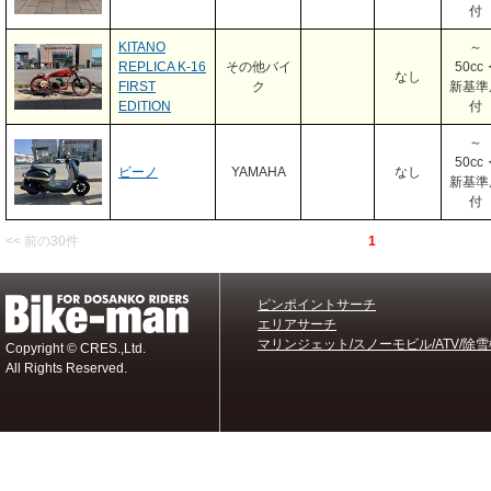
付
KITANO
～
REPLICA K-16
その他バイ
50cc
なし
FIRST
ク
新基準
EDITION
付
～
50cc
ビーノ
YAMAHA
なし
新基準
付
<< 前の30件
1
ピンポイントサーチ
エリアサーチ
マリンジェット/スノーモビル/ATV/除雪
Copyright © CRES.,Ltd.
All Rights Reserved.