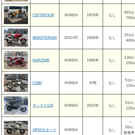
401c
CB750FOUR
HONDA
1970年
なし
750c
251c
MONSTER400
DUCATI
2006年
なし
400c
126c
NSR250R
HONDA
1990年
なし
250c
51cc
CS90
HONDA
不明
なし
125c
51cc
ダックス125
HONDA
2023年
なし
125c
～
50cc
XR50モタード
HONDA
なし
新基準