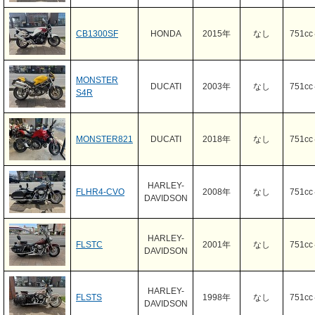
CB1300SF
HONDA
2015年
なし
751c
MONSTER
DUCATI
2003年
なし
751c
S4R
MONSTER821
DUCATI
2018年
なし
751c
HARLEY-
FLHR4-CVO
2008年
なし
751c
DAVIDSON
HARLEY-
FLSTC
2001年
なし
751c
DAVIDSON
HARLEY-
FLSTS
1998年
なし
751c
DAVIDSON