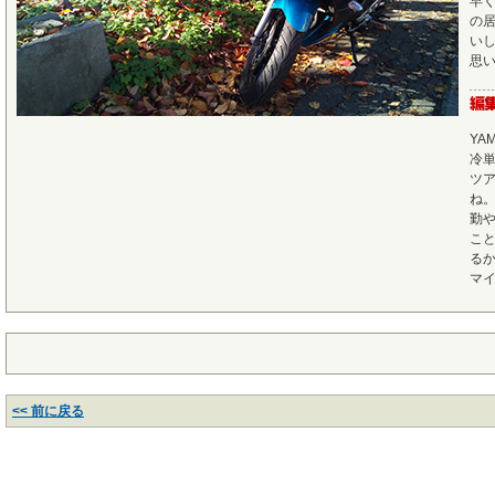
早
の
い
思
YA
冷単
ツア
ね
勤
こ
る
マ
<< 前に戻る