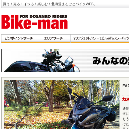
買う！売る！イジる！楽しむ！北海道まるごとバイクWEB。
FA
通
逆
も
け