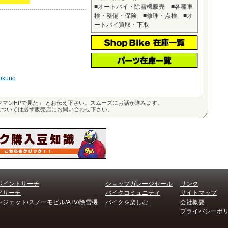
■オートバイ・除雪機販売 ■各種車
検・整備・保険 ■修理・点検 ■オ
ートバイ買取・下取
-okuno
クマンHPで見た」 とお伝え下さい。スムーズにお話が進みます。
については必ず販売店にお問い合わせ下さい。
ポイントサーチ
ショップガレージセール
リンク
アサーチ
バイクコミュニティ
サイトマップ
ジェット/スノーモビル/ATV/除雪機
バイクを楽しむ
会社概要
プライバシーポ