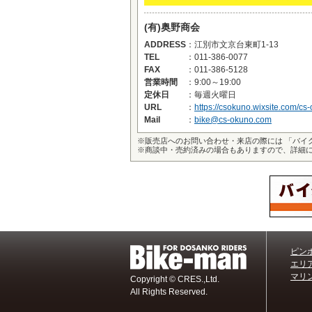
(有)奥野商会
ADDRESS
：
江別市文京台東町1-13
TEL
：
011-386-0077
FAX
：
011-386-5128
営業時間
：
9:00～19:00
定休日
：
毎週火曜日
URL
：
https://csokuno.wixsite.com/cs
Mail
：
bike@cs-okuno.com
※
販売店へのお問い合わせ・来店の際には 「バイ
※
商談中・売約済みの場合もありますので、詳細
ピン
エリ
マリン
Copyright © CRES.,Ltd.
All Rights Reserved.