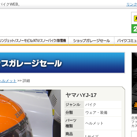
バイクWEB。
リン
ヘルメット
>> 詳細
ヤマハYJ-17
ジャンル
バイク
分類
ウェア・装備
北
パーツ
フ
ヘルメット
種類
カ
商品
Lサイズ