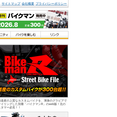
ク
サイトマップ
会社概要
プライバシーポリシー
海道産の上質なカスタムバイクを、渾身のグラビアで
ァイリングした別冊「バイクマンR」のweb版！北の
スタマー必見！！