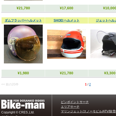
¥21,780
¥17,600
¥10,00
ダムフラッパーヘルメット
SHOEI ヘルメット
ジェットヘル
¥1,980
¥21,780
¥3,300
<< 前の20件
1
/
2
ピンポイントサーチ
エリアサーチ
マリンジェット/スノーモビル/ATV/除雪
Copyright © CRES.,Ltd.