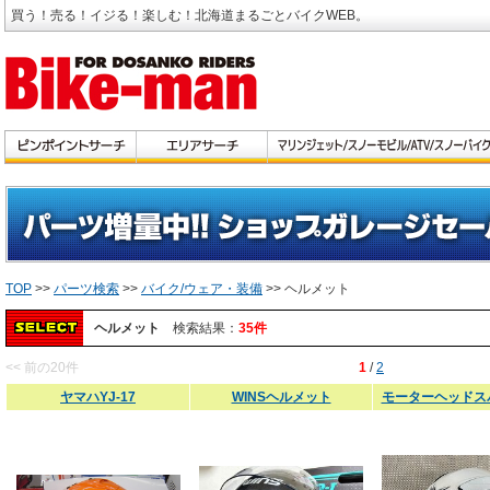
買う！売る！イジる！楽しむ！北海道まるごとバイクWEB。
TOP
>>
パーツ検索
>>
バイク/ウェア・装備
>> ヘルメット
ヘルメット
検索結果：
35件
<< 前の20件
1
/
2
ヤマハYJ-17
WINSヘルメット
モーターヘッドス